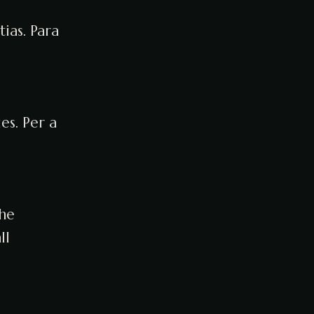
ias. Para
es. Per a
the
ll