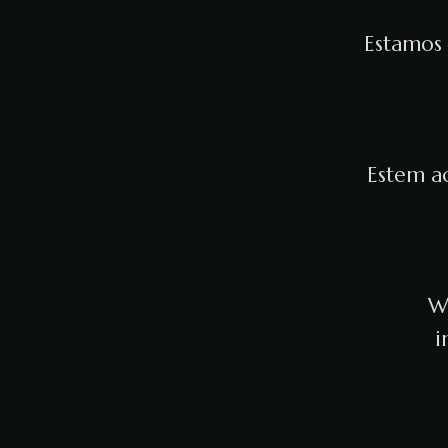
Estamos 
Estem ac
We
i